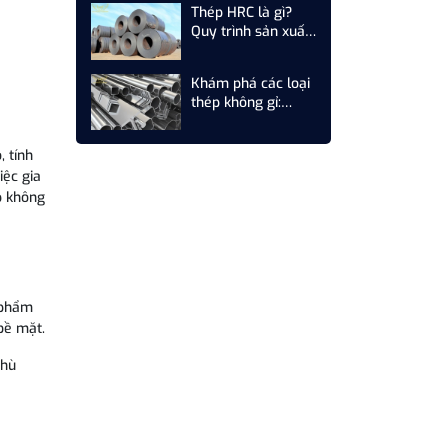
Thép HRC là gì?
Quy trình sản xuất
thép cuộn cán
nóng HRC
Khám phá các loại
thép không gỉ:
Những nhóm phổ
biến hiện nay
 tính
iệc gia
p không
n phẩm
bề mặt.
phù