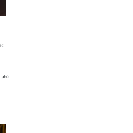
ác
t phổ