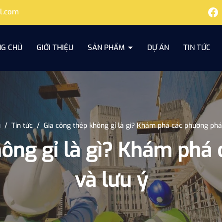
l.com
G CHỦ
GIỚI THIỆU
SẢN PHẨM
DỰ ÁN
TIN TỨC
ủ
/
Tin tức
/
Gia công thép không gỉ là gì? Khám phá các phương phá
hông gỉ là gì? Khám phá
và lưu ý