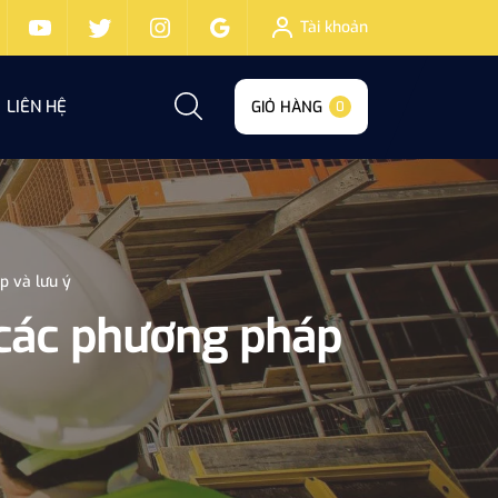
Tài khoản
LIÊN HỆ
GIỎ HÀNG
0
p và lưu ý
 các phương pháp