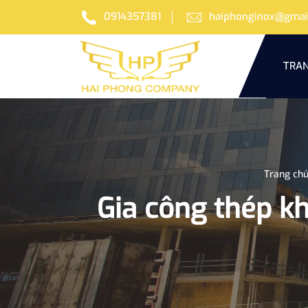
0914357381
haiphonginox@gmai
TRAN
Trang ch
Gia công thép k