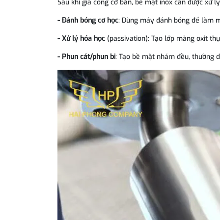
Sau khi gia công cơ bản, bề mặt inox cần được xử 
- Đánh bóng cơ học
: Dùng máy đánh bóng để làm m
- Xử lý hóa học
(passivation): Tạo lớp màng oxit thụ
- Phun cát/phun bi
: Tạo bề mặt nhám đều, thường d