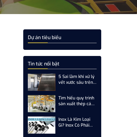
Dự án tiêu biểu
Tin tức nổi bật
5 Sai lầm khi xử lý
vết xước sâu trên
inox
Tìm hiểu quy trình
sản xuất thép cán
nguội cùng Hải
Phong Company
Inox Là Kim Loại
Gì? Inox Có Phải
Kim Loại Không?