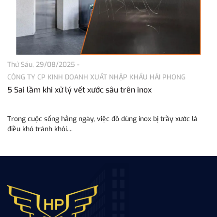
Thứ Sáu, 29/08/2025
-
Th
CÔNG TY CP KINH DOANH XUẤT NHẬP KHẨU HẢI PHONG
C
5 Sai lầm khi xử lý vết xước sâu trên inox
Tì
P
Trong cuộc sống hằng ngày, việc đồ dùng inox bị trầy xước là
Tr
điều khó tránh khỏi....
tă