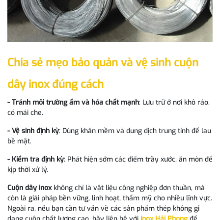
Chia sẻ mẹo bảo quản và vệ sinh cuộn
dây inox đúng cách
- Tránh môi trường ẩm và hóa chất mạnh
: Lưu trữ ở nơi khô ráo,
có mái che.
- Vệ sinh định kỳ
: Dùng khăn mềm và dung dịch trung tính để lau
bề mặt.
- Kiểm tra định kỳ
: Phát hiện sớm các điểm trầy xước, ăn mòn để
kịp thời xử lý.
Cuộn dây inox
không chỉ là vật liệu công nghiệp đơn thuần, mà
còn là giải pháp bền vững, linh hoạt, thẩm mỹ cho nhiều lĩnh vực.
Ngoài ra, nếu bạn cần tư vấn về các sản phẩm thép không gỉ
dạng cuộn chất lượng cao, hãy liên hệ với
Inox Hải Phong
để