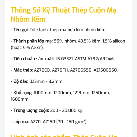
Thông Số Kỹ Thuật Thép Cuộn Mạ
Nhôm Kẽm
- Tên gọi:
Tole lạnh, thép mạ hợp kim nhôm kẽm.
- Thành phần lớp mạ:
55% nhôm, 43.5% kẽm, 1.5% silicon
(hoặc 5% Al-Zn).
- Tiêu chuẩn sản xuất:
JIS G3321, ASTM A792/A924M.
- Mác thép:
AZ70CQ, AZ70FH, AZ70G550, AZ150G550.
- Độ dày:
0.13mm - 3.2mm.
- Khổ rộng:
1000mm, 1200mm, 1219mm, 1250mm,
1600mm.
- Trọng lượng cuộn:
200 - 20,000 kg.
- Lớp mạ:
AZ70, AZ150 (70 - 150 g/m²).