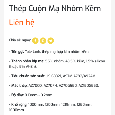
Thép Cuộn Mạ Nhôm Kẽm
Liên hệ
Chia sẻ ngay:
- Tên gọi:
Tole lạnh, thép mạ hợp kim nhôm kẽm.
- Thành phần lớp mạ:
55% nhôm, 43.5% kẽm, 1.5% silicon
(hoặc 5% Al-Zn).
- Tiêu chuẩn sản xuất:
JIS G3321, ASTM A792/A924M.
- Mác thép:
AZ70CQ, AZ70FH, AZ70G550, AZ150G550.
- Độ dày:
0.13mm - 3.2mm.
- Khổ rộng:
1000mm, 1200mm, 1219mm, 1250mm,
1600mm.