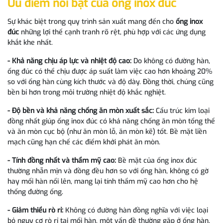
Ưu điểm nổi bật của ống inox đúc
Sự khác biệt trong quy trình sản xuất mang đến cho
ống inox
đúc
những lợi thế cạnh tranh rõ rệt, phù hợp với các ứng dụng
khắt khe nhất.
- Khả năng chịu áp lực và nhiệt độ cao:
Do không có đường hàn,
ống đúc có thể chịu được áp suất làm việc cao hơn khoảng 20%
so với ống hàn cùng kích thước và độ dày. Đồng thời, chúng cũng
bền bỉ hơn trong môi trường nhiệt độ khắc nghiệt.
- Độ bền và khả năng chống ăn mòn xuất sắc:
Cấu trúc kim loại
đồng nhất giúp ống inox đúc có khả năng chống ăn mòn tổng thể
và ăn mòn cục bộ (như ăn mòn lỗ, ăn mòn kẽ) tốt. Bề mặt liền
mạch cũng hạn chế các điểm khởi phát ăn mòn.
- Tính đồng nhất và thẩm mỹ cao:
Bề mặt của ống inox đúc
thường nhẵn mịn và đồng đều hơn so với ống hàn, không có gờ
hay mối hàn nổi lên, mang lại tính thẩm mỹ cao hơn cho hệ
thống đường ống.
- Giảm thiểu rò rỉ:
Không có đường hàn đồng nghĩa với việc loại
bỏ nguy cơ rò rỉ tại mối hàn, một vấn đề thường gặp ở ống hàn,