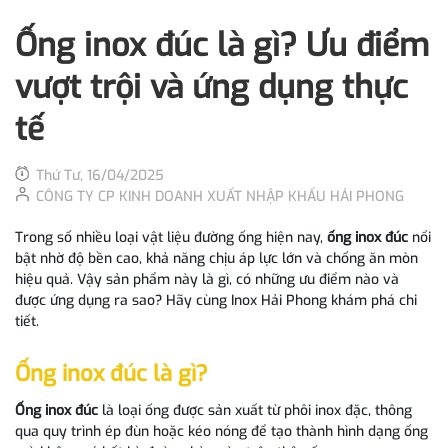
Ống inox đúc là gì? Ưu điểm
vượt trội và ứng dụng thực
tế
Thứ Tư, 16/04/2025
CÔNG TY CP KINH DOANH XUẤT NHẬP KHẨU HẢI PHONG
Trong số nhiều loại vật liệu đường ống hiện nay,
ống inox đúc
nổi
bật nhờ độ bền cao, khả năng chịu áp lực lớn và chống ăn mòn
hiệu quả. Vậy sản phẩm này là gì, có những ưu điểm nào và
được ứng dụng ra sao? Hãy cùng Inox Hải Phong khám phá chi
tiết.
Ống inox đúc là gì?
Ống inox đúc
là loại ống được sản xuất từ phôi inox đặc, thông
qua quy trình ép đùn hoặc kéo nóng để tạo thành hình dạng ống