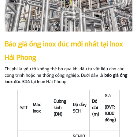
Báo giá ống inox đúc mới nhất tại Inox
Hải Phong
Chi phí là yếu tố không thể bỏ qua khi đầu tư vật liệu cho các
công trình hoặc hệ thống công nghiệp. Dưới đây là
báo giá ống
inox đúc 304
tại Inox Hải Phong:
Giá
Đường
Độ
Mác
Độ dày
(ĐVT:
STT
kính
dài
inox
SCH
1000
(DN)
(m)
đồng)
SCH10