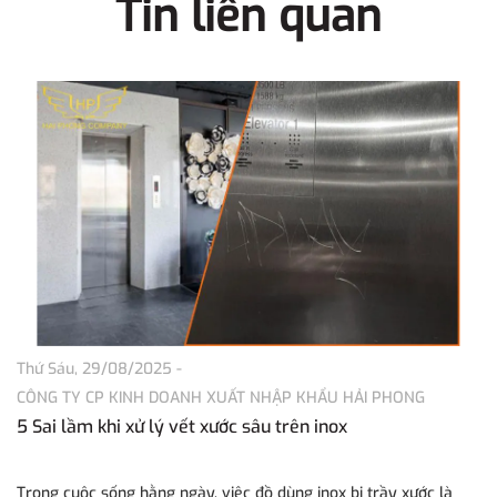
Tin liên quan
Thứ Sáu, 29/08/2025
-
Th
CÔNG TY CP KINH DOANH XUẤT NHẬP KHẨU HẢI PHONG
C
5 Sai lầm khi xử lý vết xước sâu trên inox
Tì
P
Trong cuộc sống hằng ngày, việc đồ dùng inox bị trầy xước là
Tr