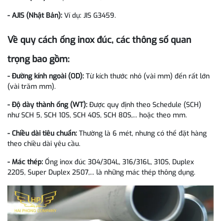
- AJIS (Nhật Bản):
Ví dụ: JIS G3459.
Về quy cách ống inox đúc, các thông số quan
trọng bao gồm:
- Đường kính ngoài (OD):
Từ kích thước nhỏ (vài mm) đến rất lớn
(vài trăm mm).
- Độ dày thành ống (WT):
Được quy định theo Schedule (SCH)
như SCH 5, SCH 10S, SCH 40S, SCH 80S,... hoặc theo mm.
- Chiều dài tiêu chuẩn:
Thường là 6 mét, nhưng có thể đặt hàng
theo chiều dài yêu cầu.
- Mác thép:
Ống inox đúc 304/304L, 316/316L, 310S, Duplex
2205, Super Duplex 2507,... là những mác thép thông dụng.