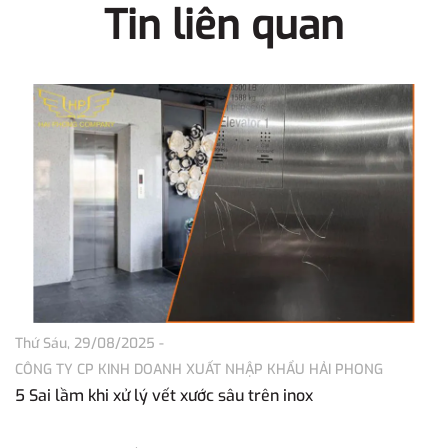
Tin liên quan
Thứ Sáu, 29/08/2025
-
Th
CÔNG TY CP KINH DOANH XUẤT NHẬP KHẨU HẢI PHONG
C
5 Sai lầm khi xử lý vết xước sâu trên inox
Tì
P