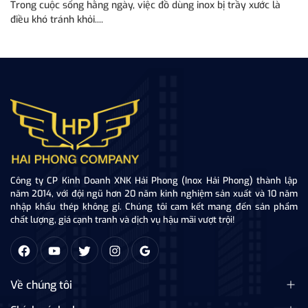
Trong cuộc sống hằng ngày, việc đồ dùng inox bị trầy xước là
Tr
điều khó tránh khỏi....
tă
Công ty CP Kinh Doanh XNK Hải Phong (Inox Hải Phong) thành lập
năm 2014, với đội ngũ hơn 20 năm kinh nghiệm sản xuất và 10 năm
nhập khẩu thép không gỉ. Chúng tôi cam kết mang đến sản phẩm
chất lượng, giá cạnh tranh và dịch vụ hậu mãi vượt trội!
Về chúng tôi