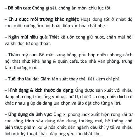
–
Độ bền cao
: Chống gỉ sét, chống ăn mòn, chịu lực tốt.
–
Chịu được môi trường khắc nghiệt
: Hoạt động tốt ở nhiệt độ
cao, môi trường ẩm ướt hoặc tiếp xúc hóa chất nhẹ.
–
Ngăn mùi hiệu quả
: Thiết kế uốn cong giữ nước, chặn mùi hôi
và khí độc từ ống thoát.
–
Thẩm mỹ cao
: Bề mặt sáng bóng, phù hợp nhiều phong cách
nội thất như: Nhà hàng & quán café, tòa nhà văn phòng, trung
tâm thương mại…
–
Tuổi thọ lâu dài
: Giảm tần suất thay thế, tiết kiệm chi phí.
–
Hình dạng & kích thước đa dạng
: Ống được sản xuất với nhiều
dạng như ống tròn, ống vuông, chữ U, chữ O… cùng nhiều kích cỡ
khác nhau, giúp dễ dàng lựa chọn và lắp đặt cho từng vị trí.
–
Ứng dụng đa lĩnh vực
: Ống xi phông inox xuất hiện rộng rãi từ
các công trình xây dựng dân dụng, thương mại, hệ thống chế
biến thực phẩm, xử lý hóa chất, đến ngành dầu khí, y tế và nhiều
lĩnh vực kỹ thuật khác, đáp ứng yêu cầu khắt khe.