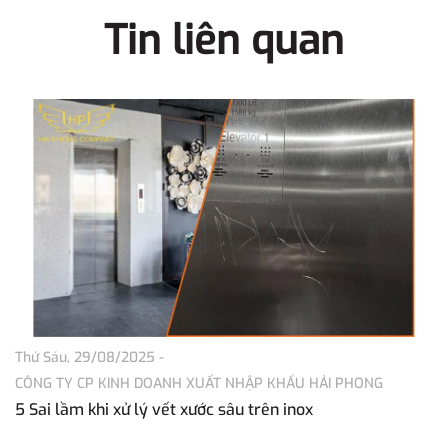
Tin liên quan
Thứ Sáu, 29/08/2025
-
Th
CÔNG TY CP KINH DOANH XUẤT NHẬP KHẨU HẢI PHONG
C
5 Sai lầm khi xử lý vết xước sâu trên inox
Tì
P