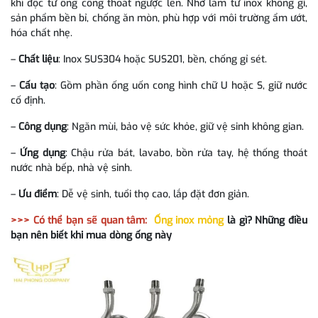
khí độc từ ống cống thoát ngược lên. Nhờ làm từ inox không gỉ,
sản phẩm bền bỉ, chống ăn mòn, phù hợp với môi trường ẩm ướt,
hóa chất nhẹ.
–
Chất liệu
: Inox SUS304 hoặc SUS201, bền, chống gỉ sét.
–
Cấu tạo
: Gồm phần ống uốn cong hình chữ U hoặc S, giữ nước
cố định.
–
Công dụng
: Ngăn mùi, bảo vệ sức khỏe, giữ vệ sinh không gian.
–
Ứng dụng
: Chậu rửa bát, lavabo, bồn rửa tay, hệ thống thoát
nước nhà bếp, nhà vệ sinh.
–
Ưu điểm
: Dễ vệ sinh, tuổi thọ cao, lắp đặt đơn giản.
>>> Có thể bạn sẽ quan tâm:
Ống inox mỏng
là gì? Những điều
bạn nên biết khi mua dòng ống này