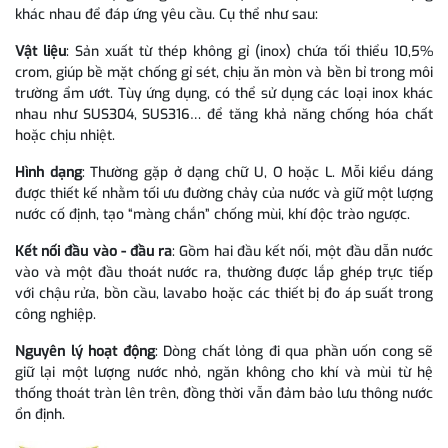
khác nhau để đáp ứng yêu cầu. Cụ thể như sau:
Vật liệu
: Sản xuất từ thép không gỉ (inox) chứa tối thiểu 10,5%
crom, giúp bề mặt chống gỉ sét, chịu ăn mòn và bền bỉ trong môi
trường ẩm ướt. Tùy ứng dụng, có thể sử dụng các loại inox khác
nhau như SUS304, SUS316… để tăng khả năng chống hóa chất
hoặc chịu nhiệt.
Hình dạng
: Thường gặp ở dạng chữ U, O hoặc L. Mỗi kiểu dáng
được thiết kế nhằm tối ưu đường chảy của nước và giữ một lượng
nước cố định, tạo “màng chắn” chống mùi, khí độc trào ngược.
Kết nối đầu vào - đầu ra
: Gồm hai đầu kết nối, một đầu dẫn nước
vào và một đầu thoát nước ra, thường được lắp ghép trực tiếp
với chậu rửa, bồn cầu, lavabo hoặc các thiết bị đo áp suất trong
công nghiệp.
Nguyên lý hoạt động
: Dòng chất lỏng đi qua phần uốn cong sẽ
giữ lại một lượng nước nhỏ, ngăn không cho khí và mùi từ hệ
thống thoát tràn lên trên, đồng thời vẫn đảm bảo lưu thông nước
ổn định.