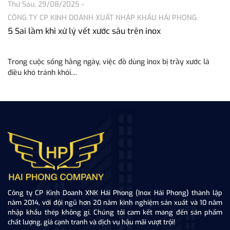
Thứ Sáu, 29/08/2025
-
Th
CÔNG TY CP KINH DOANH XUẤT NHẬP KHẨU HẢI PHONG
C
5 Sai lầm khi xử lý vết xước sâu trên inox
Tì
P
Trong cuộc sống hằng ngày, việc đồ dùng inox bị trầy xước là
Tr
điều khó tránh khỏi....
tă
Công ty CP Kinh Doanh XNK Hải Phong (Inox Hải Phong) thành lập
năm 2014, với đội ngũ hơn 20 năm kinh nghiệm sản xuất và 10 năm
nhập khẩu thép không gỉ. Chúng tôi cam kết mang đến sản phẩm
chất lượng, giá cạnh tranh và dịch vụ hậu mãi vượt trội!