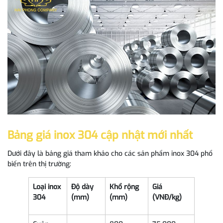
Bảng giá inox 304 cập nhật mới nhất
Dưới đây là bảng giá tham khảo cho các sản phẩm inox 304 phổ
biến trên thị trường:
Loại inox
Độ dày
Khổ rộng
Giá
304
(mm)
(mm)
(VNĐ/kg)