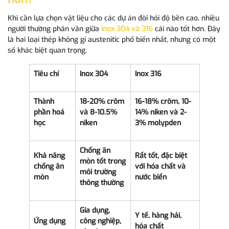
Khi cần lựa chọn vật liệu cho các dự án đòi hỏi độ bền cao, nhiều
người thường phân vân giữa
inox 304 và 316
cái nào tốt hơn. Đây
là hai loại thép không gỉ austenitic phổ biến nhất, nhưng có một
số khác biệt quan trọng.
Tiêu chí
Inox 304
Inox 316
T
hành
1
8-20% crôm
16-18% crôm, 10-
phần hoá
và 8-10.5%
14% niken và 2-
học
niken
3% molypden
Chống ăn
Khả năng
Rất tốt, đặc biệt
mòn tốt trong
chống ăn
với hóa chất và
môi trường
mòn
nước biển
thông thường
Gia dụng,
Y tế, hàng hải,
Ứng dụng
công nghiệp,
hóa chất