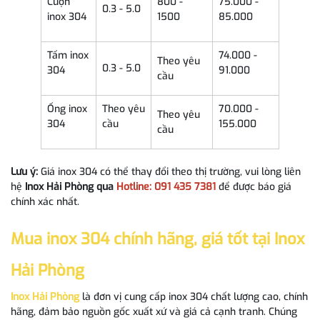
Cuộn
800 -
75.000 -
0.3 - 5.0
inox 304
1500
85.000
Tấm inox
74.000 -
Theo yêu
0.3 - 5.0
304
91.000
cầu
Ống inox
Theo yêu
70.000 -
Theo yêu
304
cầu
155.000
cầu
Lưu ý:
Giá inox 304 có thể thay đổi theo thị trường, vui lòng liên
hệ
Inox Hải Phòng qua
Hotline: 091 435 7381
để được báo giá
chính xác nhất.
Mua inox 304 chính hãng, giá tốt tại Inox
Hải Phòng
Inox Hải Phòng
là đơn vị cung cấp inox 304 chất lượng cao, chính
hãng, đảm bảo nguồn gốc xuất xứ và giá cả cạnh tranh. Chúng