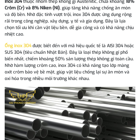
Inox 304
thuộc nhóm thép không gỉ Austenitic, chứa khoảng
18%
Crôm (Cr) và 8% Niken (Ni)
, giúp tăng khả năng chống ăn mòn
và độ bền. Nhờ đặc tính vượt trội, inox 304 được ứng dụng rộng
rãi trong công nghiệp, xây dựng, y tế và gia dụng. Đây là lựa
chọn tối ưu khi cần vật liệu bền, dễ gia công và có khả năng chịu
nhiệt cao.
Ống inox 304
được biết đến với mã hiệu quốc tế là AISI 304 hoặc
SUS 304 (tiêu chuẩn Nhật Bản). Đây là loại thép không gỉ phổ
biến nhất, chiếm khoảng 50% sản lượng thép không gỉ toàn cầu.
Nhờ hàm lượng crôm cao, inox 304 có khả năng tạo lớp màng
oxit crôm bảo vệ bề mặt, giúp vật liệu chống lại sự ăn mòn và
oxi hóa trong nhiều môi trường khác nhau.